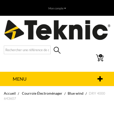
Mon compte
0
MENU
Accueil
Courroie Électroménager
Blue wind
DRY 4000
643607