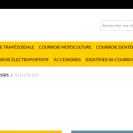
E TRAPÉZOÏDALE
COURROIE MOTOCULTURE
COURROIE DENTÉ
ROIE ÉLECTROPORTATIF
ACCESSOIRES
IDENTIFIER SA COURRO
ISIRS
VLH17H107