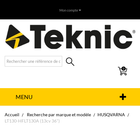
Mon compte
0
MENU
Accueil
Recherche par marque et modèle
HUSQVARNA
LT130-HFLT130A (13cv 36")