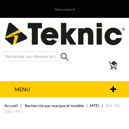
Mon compte
0
MENU
Accueil
Recherche par marque et modèle
MTD
784-786
(16cv 44")