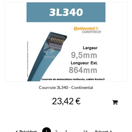
Courroie 3L340 - Continental
23,42 €
Précédent
1
2
3
...
16
Suivant