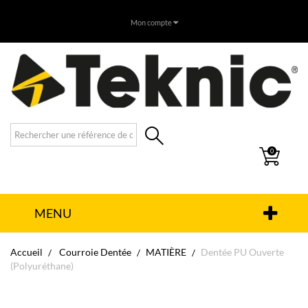
Mon compte
0
MENU
Accueil
Courroie Dentée
MATIÈRE
Dentée PU Ouverte
(Polyuréthane)