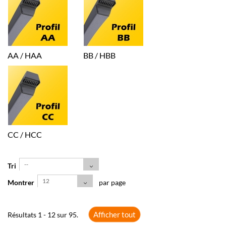
AA / HAA
BB / HBB
CC / HCC
--
Tri
12
Montrer
par page
Afficher tout
Résultats 1 - 12 sur 95.