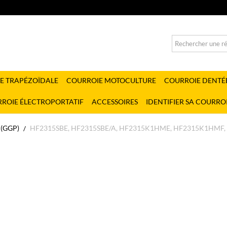
E TRAPÉZOÏDALE
COURROIE MOTOCULTURE
COURROIE DENTÉ
ROIE ÉLECTROPORTATIF
ACCESSOIRES
IDENTIFIER SA COURRO
(GGP)
HF2315SBE, HF2315SBE/A, HF2315K1HME, HF2315K1HMF,