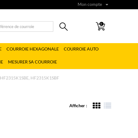
Mon compte
0
E
COURROIE HEXAGONALE
COURROIE AUTO
IE
MESURER SA COURROIE
 HF2315K1SBE, HF2315K1SBF
Afficher :