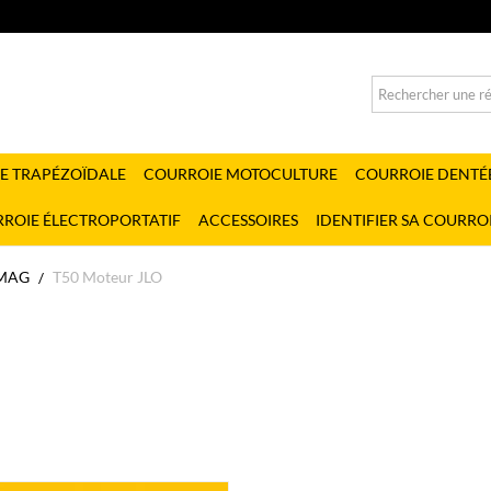
E TRAPÉZOÏDALE
COURROIE MOTOCULTURE
COURROIE DENTÉ
ROIE ÉLECTROPORTATIF
ACCESSOIRES
IDENTIFIER SA COURRO
MAG
T50 Moteur JLO