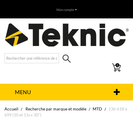
Mon compte
0
MENU
Accueil
Recherche par marque et modèle
MTD
136-618 à
699 (10 et 11cv 30")