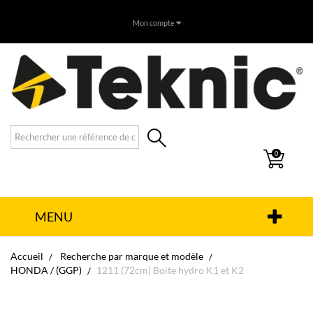
Mon compte
0
MENU
Accueil
Recherche par marque et modèle
HONDA / (GGP)
1211 (72cm) Boite hydro K1 et K2