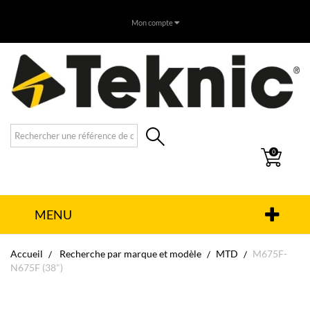
Mon compte
0
MENU
Accueil
Recherche par marque et modèle
MTD
M675F-
N675F (38")