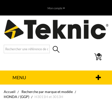
Mon compte
0
MENU
Accueil
Recherche par marque et modèle
HONDA / (GGP)
H3011H et 3013H