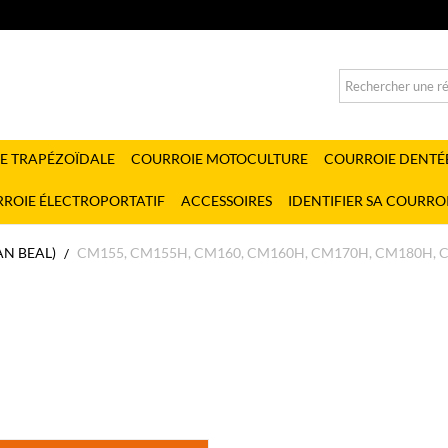
E TRAPÉZOÏDALE
COURROIE MOTOCULTURE
COURROIE DENTÉ
ROIE ÉLECTROPORTATIF
ACCESSOIRES
IDENTIFIER SA COURRO
AN BEAL)
CM155, CM155H, CM160, CM160H, CM170H, CM180H, 