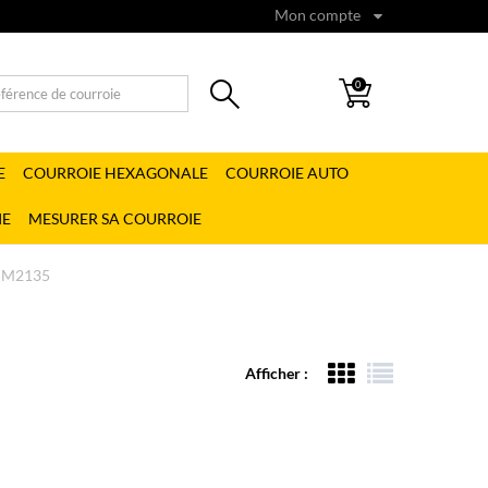
Mon compte
0
E
COURROIE HEXAGONALE
COURROIE AUTO
IE
MESURER SA COURROIE
CM2135
Afficher :