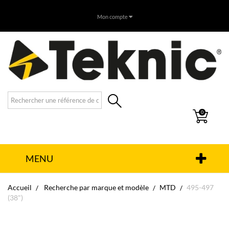
Mon compte
0
MENU
Accueil
Recherche par marque et modèle
MTD
495-497
(38")