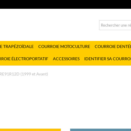
E TRAPÉZOÏDALE
COURROIE MOTOCULTURE
COURROIE DENTÉ
ROIE ÉLECTROPORTATIF
ACCESSOIRES
IDENTIFIER SA COURRO
RE91R12D (1999 et Avant)