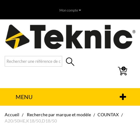
Mon compte
0
MENU
Accueil
Recherche par marque et modèle
COUNTAX
A20/50HE,K18/50,D18/50