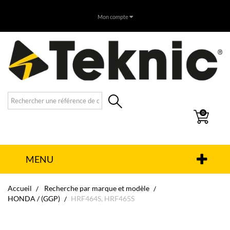
Mon compte
0
MENU
Accueil
Recherche par marque et modèle
HONDA / (GGP)
HRF464S, HRF465S