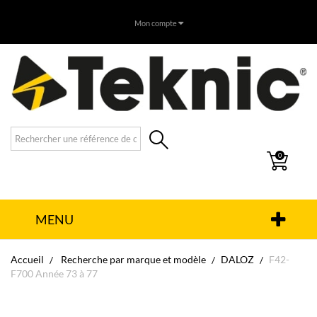
Mon compte
0
MENU
Accueil
Recherche par marque et modèle
DALOZ
F42-
F700 Année 73 à 77