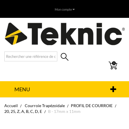
Mon compte
0
MENU
Accueil
Courroie Trapézoïdale
PROFIL DE COURROIE
20, 25, Z, A, B, C, D, E
B - 17mm x 11mm