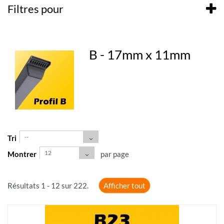
Filtres pour
B - 17mm x 11mm
--
Tri
12
Montrer
par page
Résultats 1 - 12 sur 222.
Afficher tout