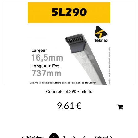
Courroie 5L290 - Teknic
9,61 €
Précédent
1
2
3
4
Suivant