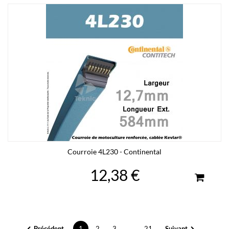
Courroie 4L230 - Continental
12,38 €
Précédent
1
2
3
...
21
Suivant