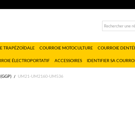
E TRAPÉZOÏDALE
COURROIE MOTOCULTURE
COURROIE DENTÉ
ROIE ÉLECTROPORTATIF
ACCESSOIRES
IDENTIFIER SA COURRO
(GGP)
UM21-UM2160-UM536