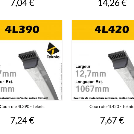
7,04 €
14,26 €
Courroie 4L390 - Teknic
Courroie 4L420 - Tekni
7,24 €
7,67 €