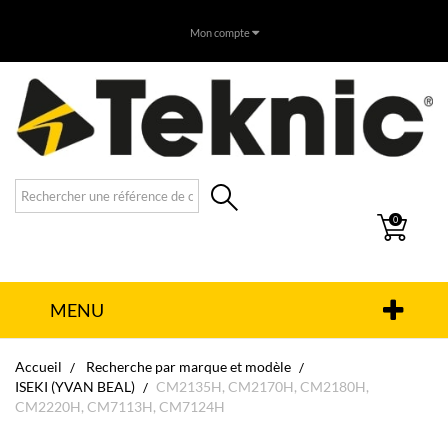
Mon compte
0
MENU
Accueil
Recherche par marque et modèle
ISEKI (YVAN BEAL)
CM2135H, CM2170H, CM2180H,
CM2220H, CM7113H, CM7124H