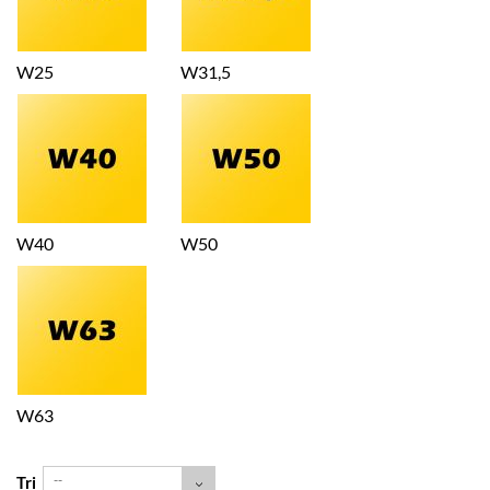
W25
W31,5
W40
W50
W63
--
Tri