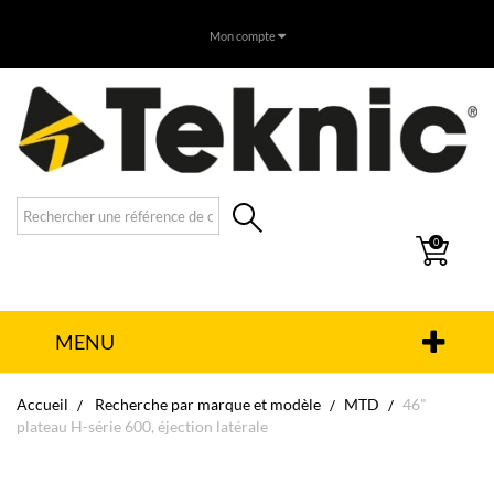
Mon compte
0
MENU
Accueil
Recherche par marque et modèle
MTD
46"
plateau H-série 600, éjection latérale