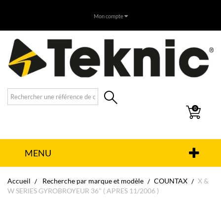
Mon compte
0
MENU
Accueil
Recherche par marque et modèle
COUNTAX
X &
W SERIES GYROBROYEUR 36" ( APRES 11/2006 )