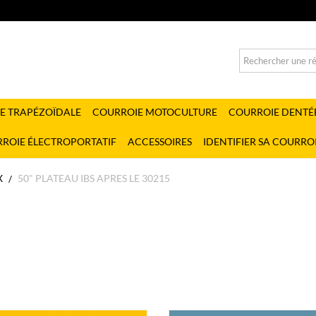
E TRAPÉZOÏDALE
COURROIE MOTOCULTURE
COURROIE DENTÉ
ROIE ÉLECTROPORTATIF
ACCESSOIRES
IDENTIFIER SA COURRO
X
50" PLATEAU IBS APRES LE 30215