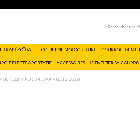
E TRAPÉZOÏDALE
COURROIE MOTOCULTURE
COURROIE DENTÉ
ROIE ÉLECTROPORTATIF
ACCESSOIRES
IDENTIFIER SA COURRO
MULTICLIP PRO 53 4S SVAN (2011-2012)