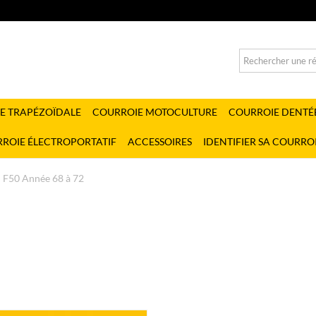
E TRAPÉZOÏDALE
COURROIE MOTOCULTURE
COURROIE DENTÉ
ROIE ÉLECTROPORTATIF
ACCESSOIRES
IDENTIFIER SA COURRO
F50 Année 68 à 72