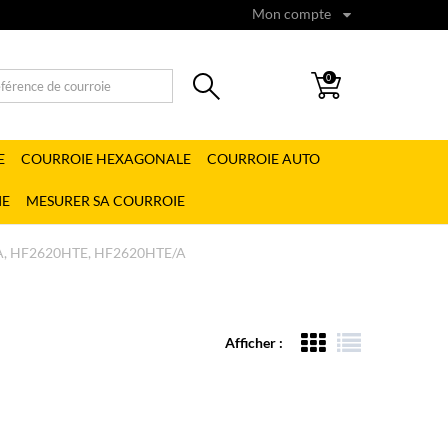
Mon compte
0
E
COURROIE HEXAGONALE
COURROIE AUTO
IE
MESURER SA COURROIE
, HF2620HTE, HF2620HTE/A
Afficher :