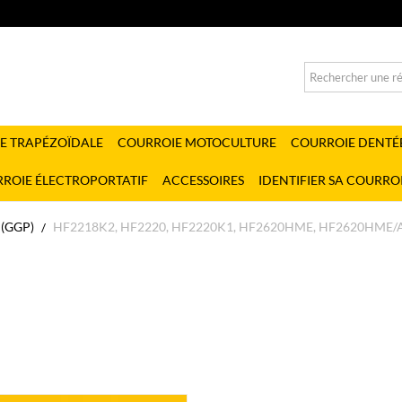
E TRAPÉZOÏDALE
COURROIE MOTOCULTURE
COURROIE DENTÉ
ROIE ÉLECTROPORTATIF
ACCESSOIRES
IDENTIFIER SA COURRO
(GGP)
HF2218K2, HF2220, HF2220K1, HF2620HME, HF2620HME/A