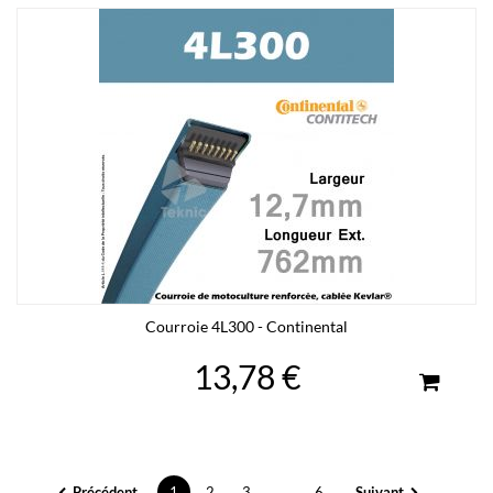
Courroie 4L300 - Continental
13,78 €
Précédent
1
2
3
...
6
Suivant