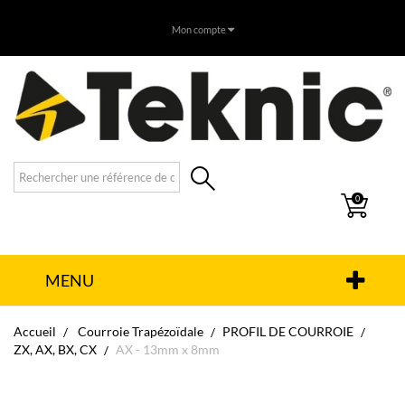
Mon compte
0
MENU
Accueil
Courroie Trapézoïdale
PROFIL DE COURROIE
ZX, AX, BX, CX
AX - 13mm x 8mm