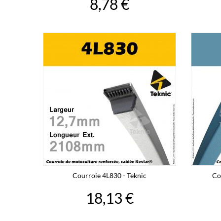
8,78 €
Courroie 4L830 - Teknic
Co
18,13 €