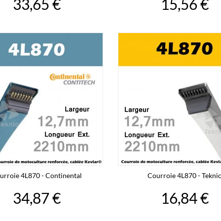
33,65 €
15,56 €
urroie 4L870 - Continental
Courroie 4L870 - Tekni
34,87 €
16,84 €