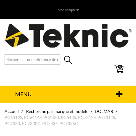
Mon compte
0
MENU
Accueil
Recherche par marque et modèle
DOLMAR
PC6412S, PC6414S, PC6430, PC6435, PC7312S, PC7314S,
PC7330, PC7330C, PC7335, PC7335C