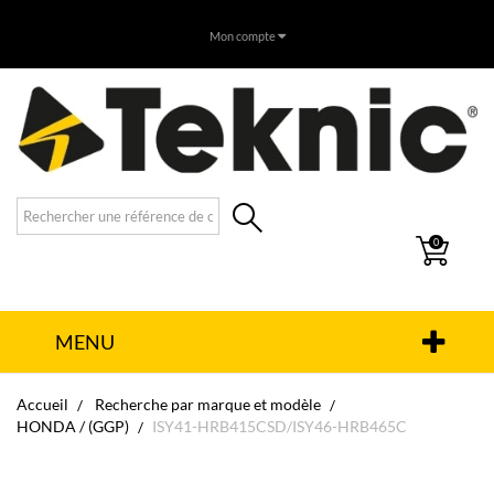
Mon compte
0
MENU
Accueil
Recherche par marque et modèle
HONDA / (GGP)
ISY41-HRB415CSD/ISY46-HRB465C