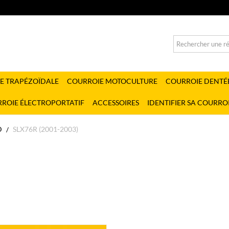
E TRAPÉZOÏDALE
COURROIE MOTOCULTURE
COURROIE DENTÉ
ROIE ÉLECTROPORTATIF
ACCESSOIRES
IDENTIFIER SA COURRO
D
SLX76R (2001-2003)