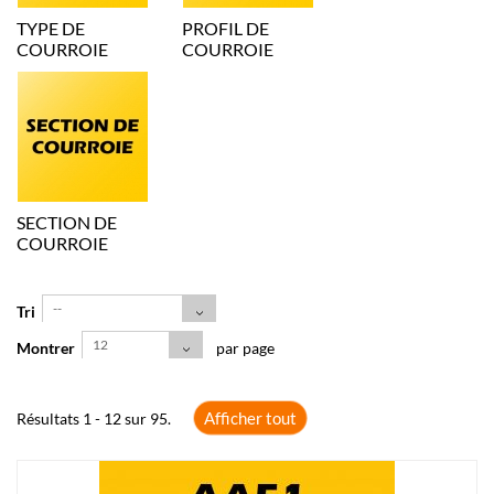
TYPE DE
PROFIL DE
COURROIE
COURROIE
SECTION DE
COURROIE
--
Tri
12
Montrer
par page
Afficher tout
Résultats 1 - 12 sur 95.