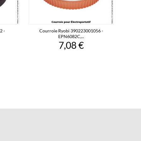
2 -
Courroie Ryobi 390223001056 -
EPN6082C,...
7,08 €