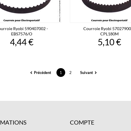
urroie Ryobi 590407002 -
Courroie Ryobi 57027900
EBS7576/O
CPL180M
4,44 €
5,10 €
Précédent
1
2
Suivant
RMATIONS
COMPTE