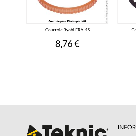
Courroie Ryobi FRA-45
Co
8,76 €
INFO