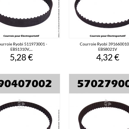
urroie Ryobi 511973001 -
Courroie Ryobi 391660010
EBS1310V,...
EBS8021V
5,28 €
4,32 €