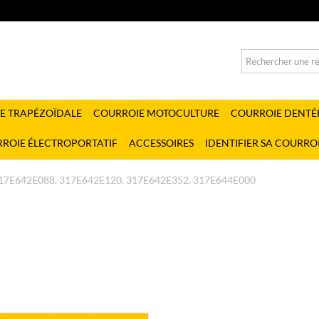
E TRAPÉZOÏDALE
COURROIE MOTOCULTURE
COURROIE DENTÉ
ROIE ÉLECTROPORTATIF
ACCESSOIRES
IDENTIFIER SA COURRO
17E642E088, 317E642E120, 317E642E352, 317E644E000