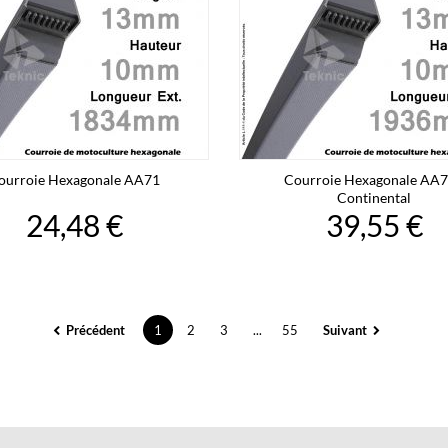
ourroie Hexagonale AA71
Courroie Hexagonale AA7
Continental
24,48 €
39,55 €
Précédent
1
2
3
...
55
Suivant