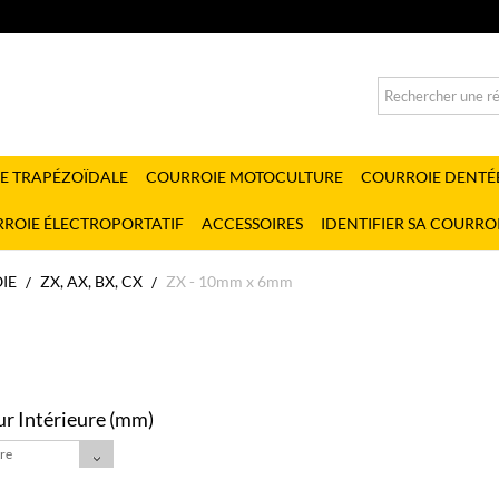
E TRAPÉZOÏDALE
COURROIE MOTOCULTURE
COURROIE DENTÉ
ROIE ÉLECTROPORTATIF
ACCESSOIRES
IDENTIFIER SA COURRO
IE
ZX, AX, BX, CX
ZX - 10mm x 6mm
r Intérieure (mm)
tre