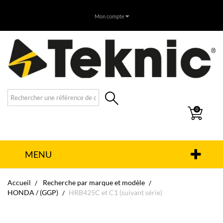
Mon compte
0
MENU
Accueil
Recherche par marque et modèle
HONDA / (GGP)
HRB425C et C1 (suivant série)