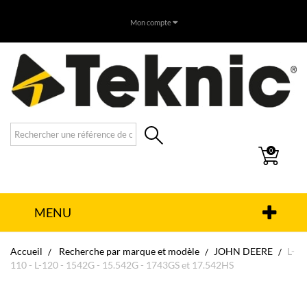
Mon compte
0
MENU
Accueil
Recherche par marque et modèle
JOHN DEERE
L-
110 - L-120 - 1542G - 15.542G - 1743GS et 17.542HS