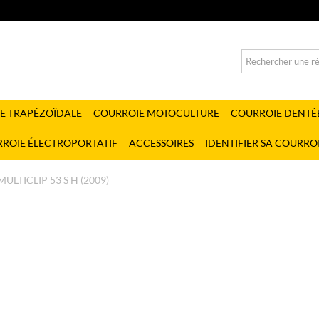
E TRAPÉZOÏDALE
COURROIE MOTOCULTURE
COURROIE DENTÉ
ROIE ÉLECTROPORTATIF
ACCESSOIRES
IDENTIFIER SA COURRO
MULTICLIP 53 S H (2009)