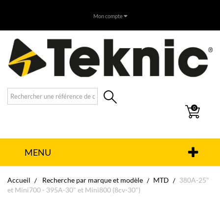
Mon compte
0
MENU
Accueil
Recherche par marque et modèle
MTD
380A-25"
et Mini700 - 395A-30" et Mini800 (8cv-30")