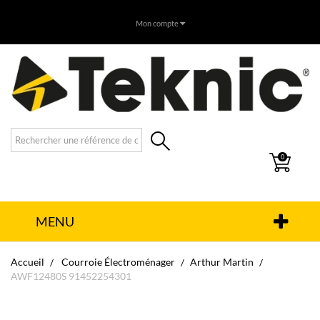
Mon compte
0
MENU
Accueil
Courroie Électroménager
Arthur Martin
AWF12480S 91452254301