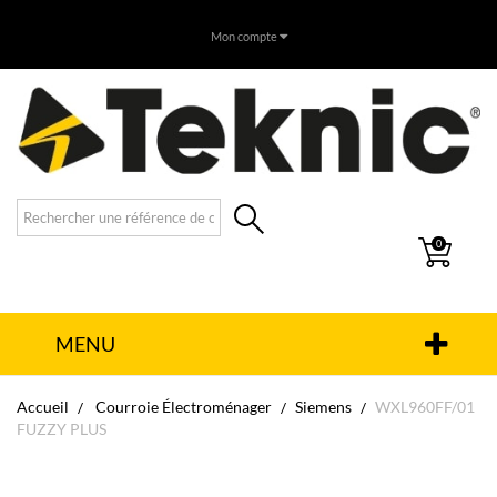
Mon compte
0
MENU
Accueil
Courroie Électroménager
Siemens
WXL960FF/01
FUZZY PLUS