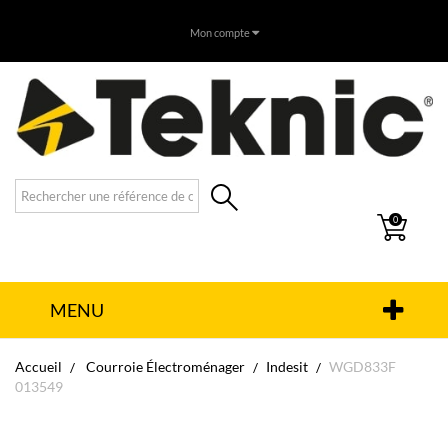
Mon compte
0
MENU
Accueil
Courroie Électroménager
Indesit
WGD833F
013549